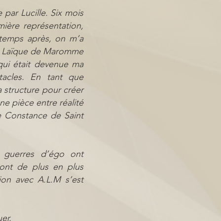
 par Lucille. Six mois
mière représentation,
 temps après, on m’a
ale Laïque de Maromme
qui était devenue ma
tacles. En tant que
a structure pour créer
une pièce entre réalité
de Constance de Saint
 guerres d’égo ont
ont de plus en plus
ion avec A.L.M s’est
er.