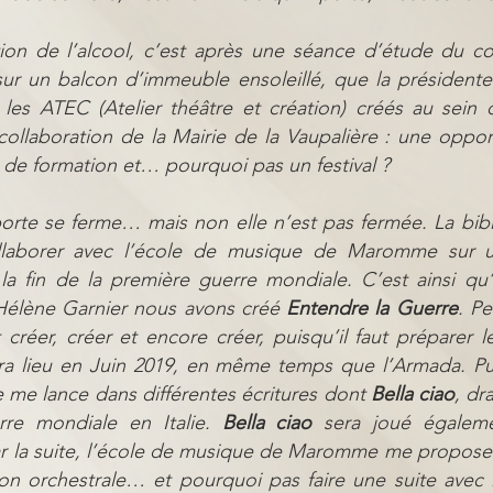
ation de l’alcool, c’est après une séance d’étude du c
sur un balcon d’immeuble ensoleillé, que la présiden
 les ATEC (Atelier théâtre et création) créés au sein
 collaboration de la Mairie de la Vaupalière : une oppor
de formation et… pourquoi pas un festival ?
te se ferme… mais non elle n’est pas fermée. La bib
laborer avec l’école de musique de Maromme sur u
 fin de la première guerre mondiale. C’est ainsi qu
Hélène Garnier nous avons créé
Entendre la Guerre
. P
ut créer, créer et encore créer, puisqu’il faut préparer l
ura lieu en Juin 2019, en même temps que l’Armada. Pu
je me lance dans différentes écritures dont
Bella ciao
, dr
re mondiale en Italie.
Bella ciao
sera joué égaleme
r la suite, l’école de musique de Maromme me propos
ion orchestrale… et pourquoi pas faire une suite avec