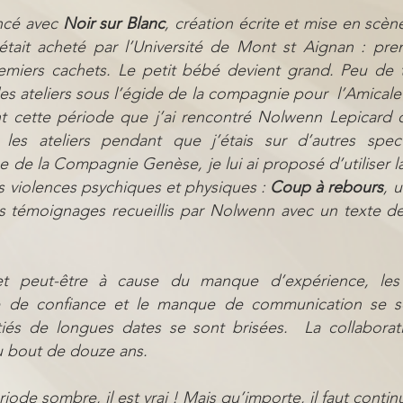
ncé avec
Noir sur Blanc
, création écrite et mise en scène
 était acheté par l’Université de Mont st Aignan : pre
remiers cachets. Le petit bébé devient grand. Peu de
des ateliers sous l’égide de la compagnie pour l’Amic
t cette période que j’ai rencontré Nolwenn Lepicard 
 les ateliers pendant que j’étais sur d’autres spec
e de la Compagnie Genèse, je lui ai proposé d’utiliser l
s violences psychiques et physiques :
Coup à rebours
, 
des témoignages recueillis par Nolwenn avec un texte 
et peut-être à cause du manque d’expérience, les
 de confiance et le manque de communication se s
itiés de longues dates se sont brisées. La collaborat
u bout de douze ans.
riode sombre, il est vrai ! Mais qu’importe, il faut continu