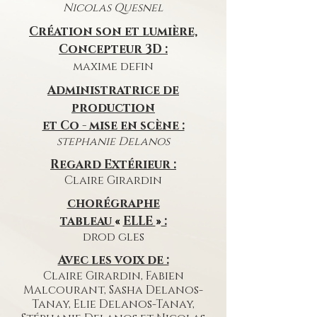
Nicolas Quesnel
Création son et lumière,
Concepteur 3D :
maxime defin
Administratrice de
production
et Co - mise en scène :
stephanie
Delanos
Regard Extérieur :
Claire Girardin
chorégraphe
tableau
ELLE
:
«
»
drod
gles
Avec les voix de :
Claire Girardin, Fabien
Malcourant, Sasha Delanos-
Tanay, Elie Delanos-Tanay,