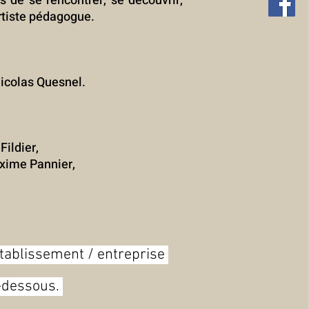
.s de se rencontrer, se découvrir,
artiste pédagogue.
Nicolas Quesnel.
Fildier,
axime Pannier,
ablissement / entreprise ​
i-dessous.