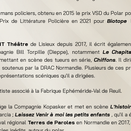
 romans policiers, obtenu en 2015 le prix VSD du Polar po
 Prix de Littérature Policière en 2021 pour
Biotope
.
IT Théâtre
de Lisieux depuis 2017, il écrit égaleme
agnie Bill Torpille (Dieppe), notamment
Le Chapita
mettant en scène des tueurs en série,
Chiffons
. Il di
, soutenus par la DRAC Normandie. Plusieurs de ces pro
représentations scéniques qu'il a dirigées.
rtiste associé à la Fabrique Ephéméride-Val de Reuil.
irige la Compagnie Kopasker et met en scène
L'histoi
arcia ;
Laissez Venir à moi les petits enfants
, qu'il a
ival régional
Terres de Paroles
en Normandie en 2017, p
es inédits, autour du polar.