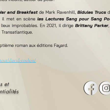
ar and Breakfast
de Mark Ravenhill,
Bidules Trucs
d
, il met en scène
les Lectures Sang pour Sang Po
 lieux improbables. En 2021, il dirige
Brittany Parker
 Transatlantique.
eptième roman aux éditions Fayard.
uteur/david-coulon/
s et
tialités