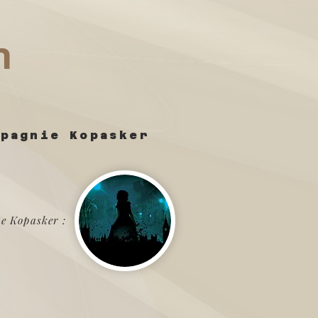
n
e
mpagnie Kopasker
e Kopasker :