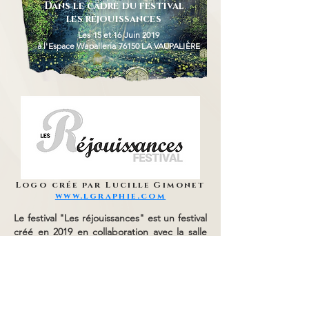
Dans le cadre du festival
les réjouissances
Les 15 et 16 Juin 2019
à l'Espace Wapalleria 76150 LA VAUPALIÈRE
Logo crée par Lucille Gimonet
www.lgraphie.com
Le festival "Les réjouissances" est un festival
créé en 2019 en collaboration avec la salle
Wapalleria et la commune de La Vaupalière.
Sous l'égide de la Compagnie Genèse
durant ses deux sessions, il avait pour but
d'être un festival tremplin à la création et la